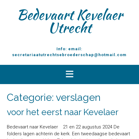
D
Bedevaart Kevelaer
o
o
Utrecht
r
g
a
a
Info: email:
n
secretariaatutrechtsebroederschap@hotmail.com
n
a
a
r
i
n
Categorie:
verslagen
h
o
voor het eerst naar Kevelaer
u
d
Bedevaart naar Kevelaer 21 en 22 augustus 2024 De
folders lagen achterin de kerk. Een tweedaagse bedevaart