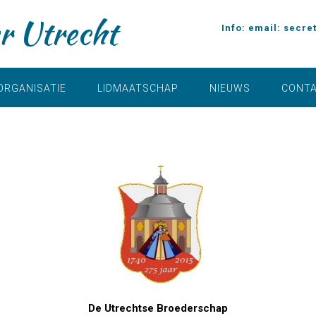
r Utrecht
Info: email:
secre
ORGANISATIE
LIDMAATSCHAP
NIEUWS
CONT
De Utrechtse Broederschap