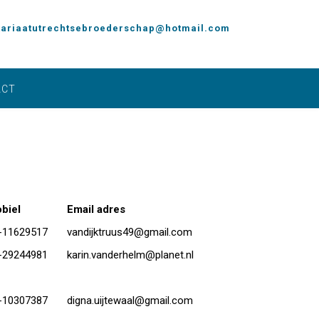
tariaatutrechtsebroederschap@hotmail.com
ACT
biel
Email adres
-11629517
vandijktruus49@gmail.com
-29244981
karin.vanderhelm@planet.nl
-10307387
digna.uijtewaal@gmail.com