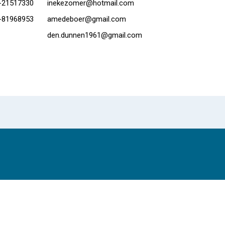
-21517330
inekezomer@hotmail.com
-81968953
amedeboer@gmail.com
den.dunnen1961@gmail.com