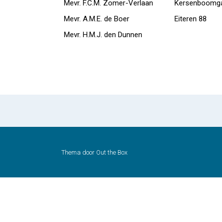
Mevr. F.C.M. Zomer-Verlaan
Kersenboomga
Mevr. A.M.E. de Boer
Eiteren 88
Mevr. H.M.J. den Dunnen
Thema door
Out the Box