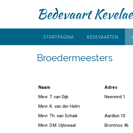
D
Bedevaart Kevelae
o
o
r
g
a
STARTPAGINA
BEDEVAARTEN
a
n
Broedermeesters
n
a
a
r
i
Naam
Adres
n
h
Mevr. T. van Dijk
Neereind 1
o
Mevr. K. van der Helm
u
d
Mevr. Th. van Schaik
Aardbei 10
Mevr. D.M. Uijtewaal
Bronmos 46