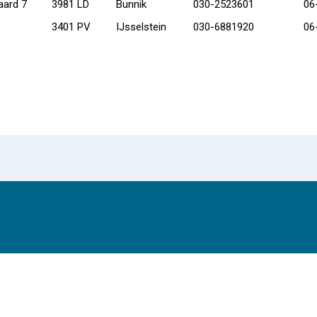
ard 7
3981 LD
Bunnik
030-2523601
06
3401 PV
IJsselstein
030-6881920
06