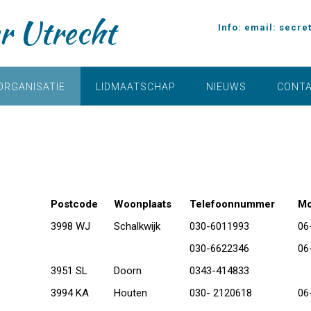
r Utrecht
Info: email:
secre
ORGANISATIE
LIDMAATSCHAP
NIEUWS
CONT
Postcode
Woonplaats
Telefoonnummer
Mo
3998 WJ
Schalkwijk
030-6011993
06
030-6622346
06
3951 SL
Doorn
0343-414833
3994 KA
Houten
030- 2120618
06