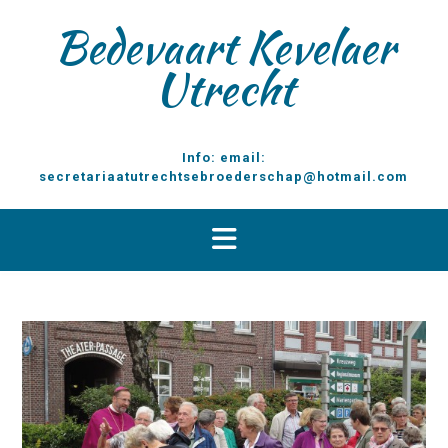
D
Bedevaart Kevelaer
o
o
Utrecht
r
g
a
a
Info: email:
n
secretariaatutrechtsebroederschap@hotmail.com
n
a
a
r
i
n
h
o
u
d