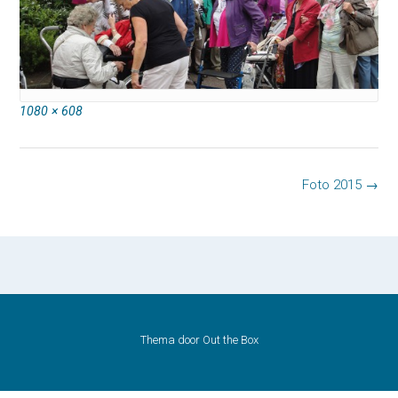
Volledige
1080 × 608
grootte
Bericht
Foto 2015
→
navigatie
Thema door
Out the Box