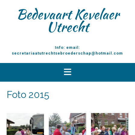
D
Bedevaart Kevelaer
o
o
Utrecht
r
g
a
a
Info: email:
n
secretariaatutrechtsebroederschap@hotmail.com
n
a
a
r
i
n
Foto 2015
h
o
u
d