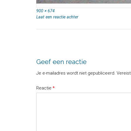
Volledige
900 × 674
grootte
Laat een reactie achter
Bericht
navigatie
Geef een reactie
Je e-mailadres wordt niet gepubliceerd.
Vereis
Reactie
*