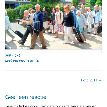
Volledige
900 × 674
grootte
Laat een reactie achter
Bericht
Foto 2011
→
navigatie
Geef een reactie
Je e-mailadres wordt niet gepubliceerd.
Vereiste velden