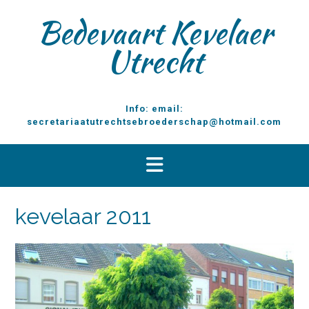
D
Bedevaart Kevelaer
o
o
Utrecht
r
g
a
a
Info: email:
n
secretariaatutrechtsebroederschap@hotmail.com
n
a
a
r
i
n
kevelaar 2011
h
o
u
d