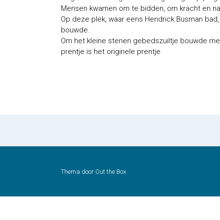
Mensen kwamen om te bidden, om kracht en nabij
Op deze plek, waar eens Hendrick Busman bad, 
bouwde.
Om het kleine stenen gebedszuiltje bouwde men
prentje is het originele prentje.
Thema door
Out the Box