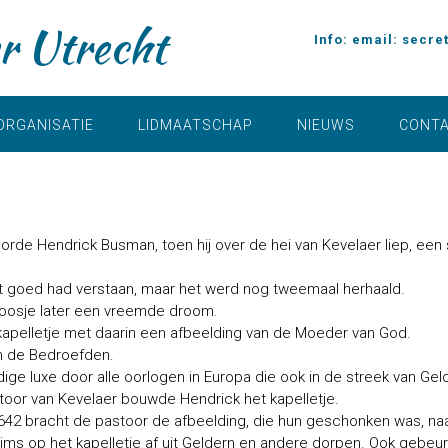
r Utrecht
Info: email:
secre
ORGANISATIE
LIDMAATSCHAP
NIEUWS
CONT
rde Hendrick Busman, toen hij over de hei van Kevelaer liep, een
niet goed had verstaan, maar het werd nog tweemaal herhaald.
poosje later een vreemde droom.
kapelletje met daarin een afbeelding van de Moeder van God.
an de Bedroefden.
odige luxe door alle oorlogen in Europa die ook in de streek van G
oor van Kevelaer bouwde Hendrick het kapelletje.
 1642 bracht de pastoor de afbeelding, die hun geschonken was, naar
ms op het kapelletje af uit Geldern en andere dorpen. Ook gebeur