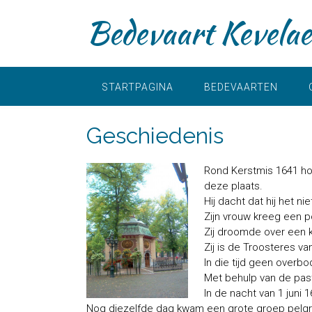
D
Bedevaart Kevelae
o
o
r
g
a
STARTPAGINA
BEDEVAARTEN
a
n
Geschiedenis
n
a
a
Rond Kerstmis 1641 hoo
r
deze plaats.
i
Hij dacht dat hij het 
n
Zijn vrouw kreeg een 
h
Zij droomde over een 
o
Zij is de Troosteres v
u
In die tijd geen overb
d
Met behulp van de past
In de nacht van 1 juni
Nog diezelfde dag kwam een grote groep pelgri