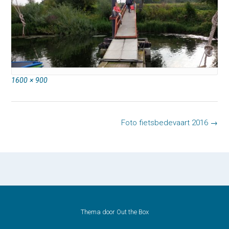
Volledige
1600 × 900
grootte
Bericht
Foto fietsbedevaart 2016
→
navigatie
Thema door
Out the Box