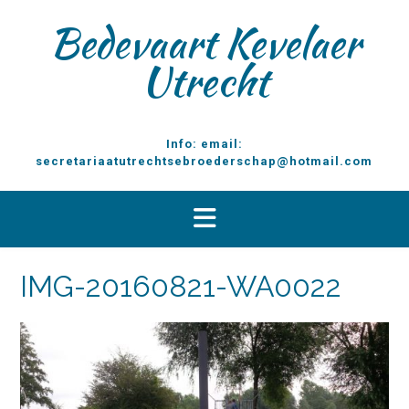
D
Bedevaart Kevelaer
o
o
Utrecht
r
g
a
a
Info: email:
n
secretariaatutrechtsebroederschap@hotmail.com
n
a
a
r
i
n
IMG-20160821-WA0022
h
o
u
d